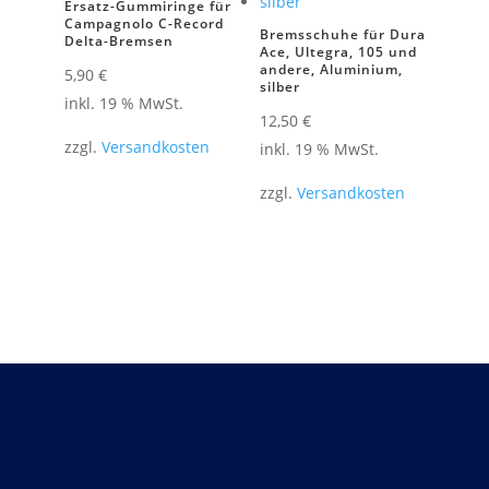
Ersatz-Gummiringe für
Campagnolo C-Record
Bremsschuhe für Dura
Delta-Bremsen
Ace, Ultegra, 105 und
andere, Aluminium,
5,90
€
silber
inkl. 19 % MwSt.
12,50
€
zzgl.
Versandkosten
inkl. 19 % MwSt.
zzgl.
Versandkosten