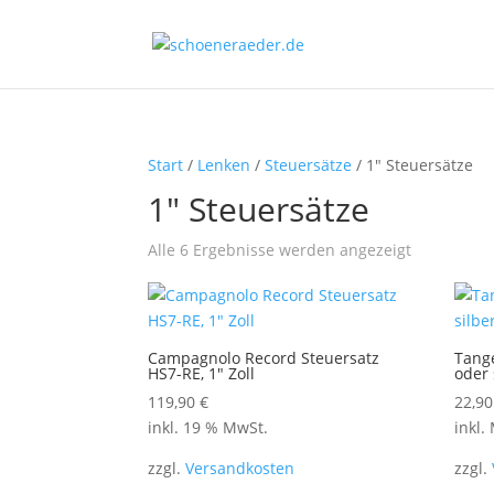
Start
/
Lenken
/
Steuersätze
/ 1" Steuersätze
1" Steuersätze
Nach
Alle 6 Ergebnisse werden angezeigt
Beliebtheit
sortiert
Campagnolo Record Steuersatz
Tange
HS7-RE, 1″ Zoll
oder
119,90
€
22,9
inkl. 19 % MwSt.
inkl.
zzgl.
Versandkosten
zzgl.