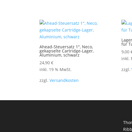
Lage
für T
Ahead-Steuersatz 1″, Neco,
gekapselte Cartridge-Lager,
9,00
Aluminium, schwarz
inkl.
24,90
€
inkl. 19 % MwSt.
zzgl.
zzgl.
Versandkosten
Tho
Ribb