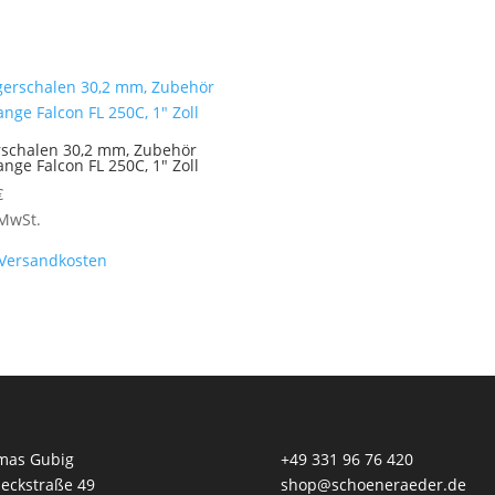
rschalen 30,2 mm, Zubehör
ange Falcon FL 250C, 1″ Zoll
€
 MwSt.
Versandkosten
mas Gubig
+49 331 96 76 420
eckstraße 49
shop@schoeneraeder.de