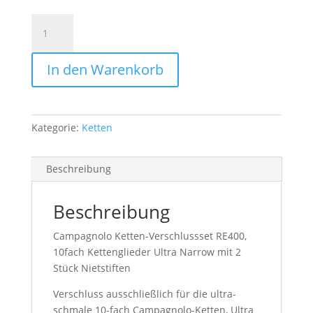
Campagnolo
Record
CN-
In den Warenkorb
RE400,
10s-
Kettenlink
mit
Kategorie:
Ketten
zwei
Nietstiften
Menge
Beschreibung
Beschreibung
Campagnolo Ketten-Verschlussset RE400,
10fach Kettenglieder Ultra Narrow mit 2
Stück Nietstiften
Verschluss ausschließlich für die ultra-
schmale 10-fach Campagnolo-Ketten, Ultra