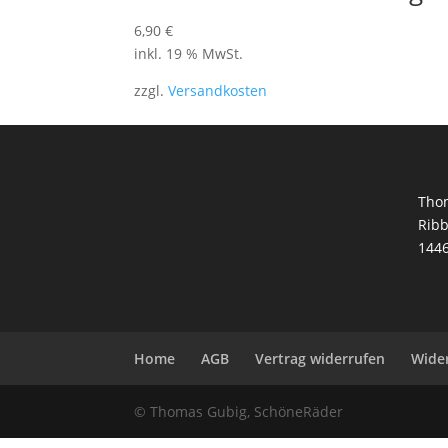
6,90
€
inkl. 19 % MwSt.
zzgl.
Versandkosten
Tho
Ribb
144
Home
AGB
Vertrag widerrufen
Wide
© Thomas Gubig, SchöneRäder