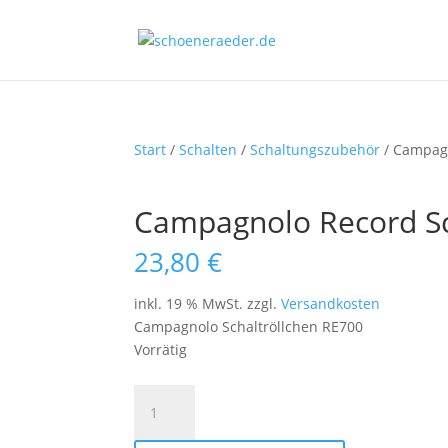
Start
/
Schalten
/
Schaltungszubehör
/ Campagn
Campagnolo Record Sc
23,80
€
inkl. 19 % MwSt.
zzgl.
Versandkosten
Campagnolo Schaltröllchen RE700
Vorrätig
Campagnolo
Record
Schaltungsröllchen