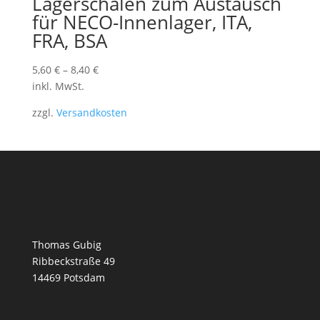
Lagerschalen zum Austausch
für NECO-Innenlager, ITA,
FRA, BSA
5,60
€
–
8,40
€
inkl. MwSt.
zzgl.
Versandkosten
Thomas Gubig
Ribbeckstraße 49
14469 Potsdam