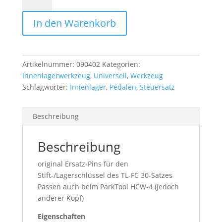
für
Shimano
In den Warenkorb
TL-
FC30,
Parktool
HCW-
Artikelnummer:
090402
Kategorien:
4
Innenlagerwerkzeug
,
Universell
,
Werkzeug
Menge
Schlagwörter:
Innenlager
,
Pedalen
,
Steuersatz
Beschreibung
Beschreibung
original Ersatz-Pins für den
Stift-/Lagerschlüssel des TL-FC 30-Satzes
Passen auch beim ParkTool HCW-4 (jedoch
anderer Kopf)
Eigenschaften