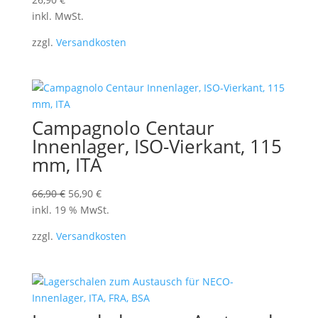
inkl. MwSt.
zzgl.
Versandkosten
Campagnolo Centaur
Innenlager, ISO-Vierkant, 115
mm, ITA
Ursprünglicher
Aktueller
66,90
€
56,90
€
Preis
Preis
inkl. 19 % MwSt.
war:
ist:
zzgl.
Versandkosten
66,90 €
56,90 €.