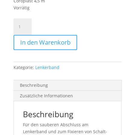
Coroplast 4,5 m
Vorrätig
Tape
für
Lenkerbandabschluss
In den Warenkorb
–
Coroplast
302
–
Kategorie:
Lenkerband
4,5
m
Menge
Beschreibung
Zusätzliche Informationen
Beschreibung
Für den sauberen Abschluss am
Lenkerband und zum Fixieren von Schalt-