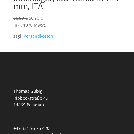
mm, ITA
Ursprünglicher
Aktueller
66,90
€
56,90
€
Preis
Preis
inkl. 19 % MwSt.
war:
ist:
zzgl.
Versandkosten
66,90 €
56,90 €.
Thomas Gubig
Ribbeckstraße 49
14469 Potsdam
+49 331 96 76 420