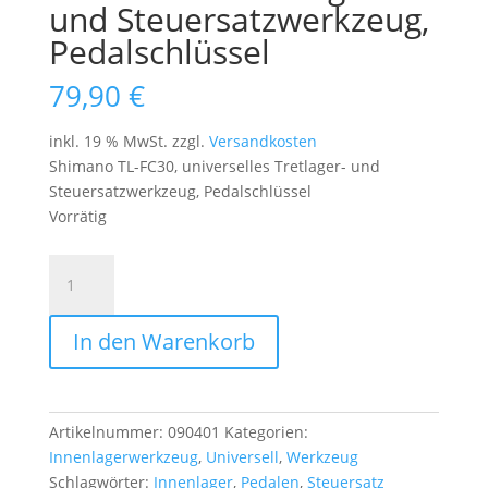
und Steuersatzwerkzeug,
Pedalschlüssel
79,90
€
inkl. 19 % MwSt.
zzgl.
Versandkosten
Shimano TL-FC30, universelles Tretlager- und
Steuersatzwerkzeug, Pedalschlüssel
Vorrätig
Shimano
TL-
FC30,
In den Warenkorb
universelles
Tretlager-
und
Steuersatzwerkzeug,
Artikelnummer:
090401
Kategorien:
Pedalschlüssel
Innenlagerwerkzeug
,
Universell
,
Werkzeug
Menge
Schlagwörter:
Innenlager
,
Pedalen
,
Steuersatz